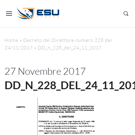
Home
»
Decreto del Direttore numero 228 del
24/11/2017
»
DD_n_228_del_24_11_2017
27 Novembre 2017
DD_N_228_DEL_24_11_20