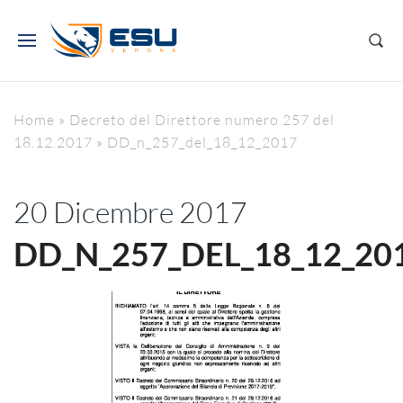
Home
»
Decreto del Direttore numero 257 del
18.12.2017
»
DD_n_257_del_18_12_2017
20 Dicembre 2017
DD_N_257_DEL_18_12_20