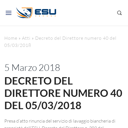
Home
»
Atti
»
Decreto del Direttore numero 40 del
05/03/2018
5 Marzo 2018
DECRETO DEL
DIRETTORE NUMERO 40
DEL 05/03/2018
Presa d’atto rinuncia del servizio di lavaggio biancheria di
proprietà dell’ESU. Decreto del Direttore n. 202 del