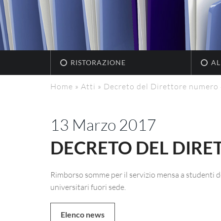
RISTORAZIONE
AL
Home
»
Atti
»
Decreto del Direttore numero
13 Marzo 2017
DECRETO DEL DIRE
Rimborso somme per il servizio mensa a studenti de
universitari fuori sede.
Elenco news