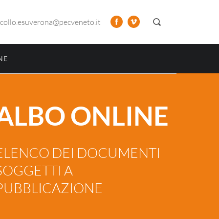
collo.esuverona@pecveneto.it
NE
ALBO ONLINE
ELENCO DEI DOCUMENTI
SOGGETTI A
PUBBLICAZIONE