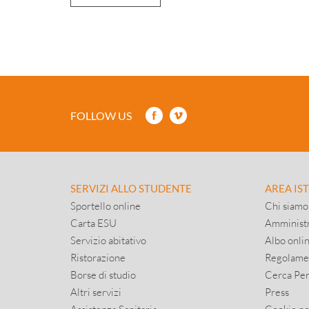
FOLLOW US
SERVIZI ALLO STUDENTE
AREA IS
Sportello online
Chi siamo
Carta ESU
Amministr
Servizio abitativo
Albo onli
Ristorazione
Regolame
Borse di studio
Cerca Pe
Altri servizi
Press