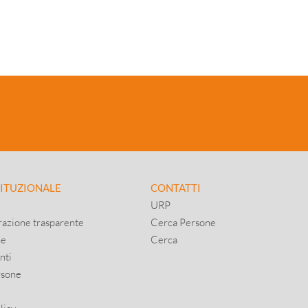
TITUZIONALE
CONTATTI
URP
azione trasparente
Cerca Persone
ne
Cerca
nti
rsone