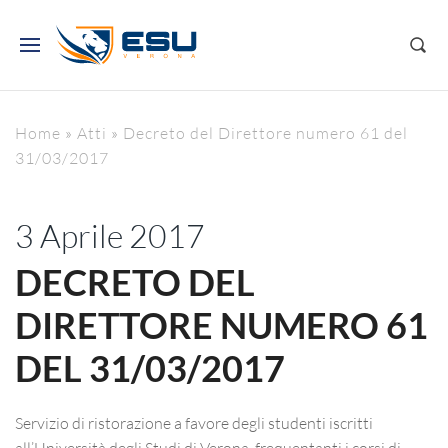
Home
»
Atti
»
Decreto del Direttore numero 61 del
31/03/2017
3 Aprile 2017
DECRETO DEL
DIRETTORE NUMERO 61
DEL 31/03/2017
Servizio di ristorazione a favore degli studenti iscritti
all’Università degli Studi di Verona, frequentanti i corsi di