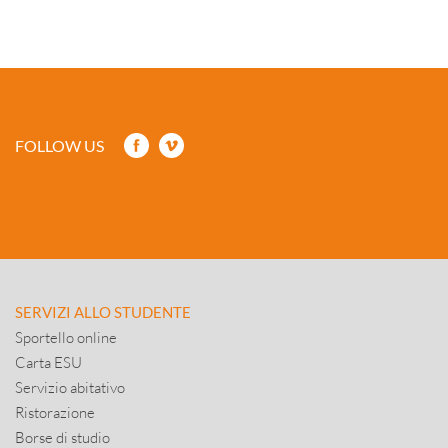
FOLLOW US
SERVIZI ALLO STUDENTE
Sportello online
Carta ESU
Servizio abitativo
Ristorazione
Borse di studio