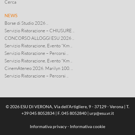
Cerca
NEWS
Borse di Studio 2026 ..
Servizio Ristorazione – CHIUSURE ..
CONCORSO ALLOGGI ESU 2026 ..
Servizio Ristorazione, Evento “Km ..
Servizio Ristorazione – Percorsi ..
Servizio Ristorazione, Evento “Km ..
CinemAteneo 2026. Marilyn 100. ..
Servizio Ristorazione – Percorsi ..
© 2026 ESU DI VERONA, Via dell’Artigliere, 9 - 37129 - Verona | T.
+39 045 8052834
| F. 045 8052840 |
urp@esu.vr.it
Informativa privacy
-
Informativa cookie