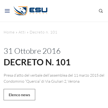
Home
»
Atti
»
Decreto n. 101
31 Ottobre 2016
DECRETO N. 101
Presa d’atto del verbale dell’assemblea del 11 marzo 2015 del
Condominio “Quercia” di Via Giuliari 2, Verona
Elenco news