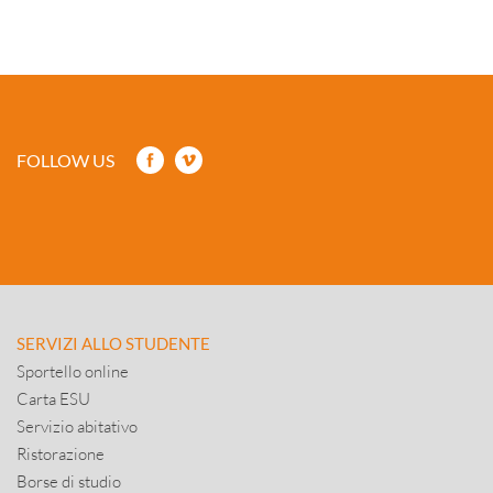
FOLLOW US
SERVIZI ALLO STUDENTE
Sportello online
Carta ESU
Servizio abitativo
Ristorazione
Borse di studio