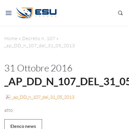
Home
»
Decreto n. 107
»
_ap_DD_n_107_del_31_05_2013
31 Ottobre 2016
_AP_DD_N_107_DEL_31_0
_ap_DD_n_107_del_31_05_2013
atto
Elenco news