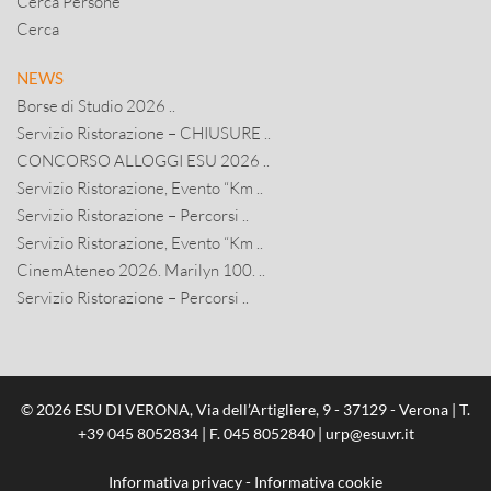
Cerca Persone
Cerca
NEWS
Borse di Studio 2026 ..
Servizio Ristorazione – CHIUSURE ..
CONCORSO ALLOGGI ESU 2026 ..
Servizio Ristorazione, Evento “Km ..
Servizio Ristorazione – Percorsi ..
Servizio Ristorazione, Evento “Km ..
CinemAteneo 2026. Marilyn 100. ..
Servizio Ristorazione – Percorsi ..
© 2026 ESU DI VERONA, Via dell’Artigliere, 9 - 37129 - Verona | T.
+39 045 8052834
| F. 045 8052840 |
urp@esu.vr.it
Informativa privacy
-
Informativa cookie