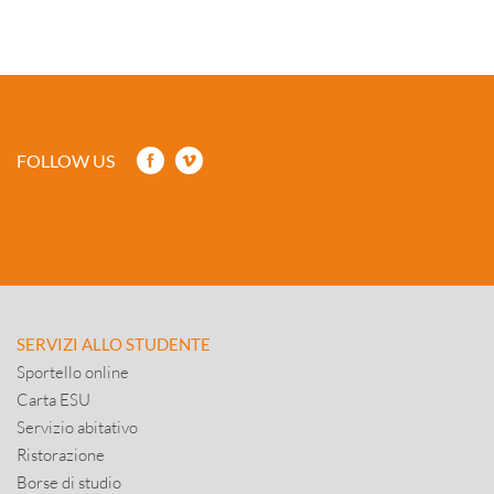
FOLLOW US
SERVIZI ALLO STUDENTE
Sportello online
Carta ESU
Servizio abitativo
Ristorazione
Borse di studio