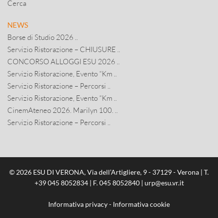
Cerca
NEWS
Borse di Studio 2026 ..
Servizio Ristorazione – CHIUSURE ..
CONCORSO ALLOGGI ESU 2026 ..
Servizio Ristorazione, Evento “Km ..
Servizio Ristorazione – Percorsi ..
Servizio Ristorazione, Evento “Km ..
CinemAteneo 2026. Marilyn 100. ..
Servizio Ristorazione – Percorsi ..
© 2026 ESU DI VERONA, Via dell’Artigliere, 9 - 37129 - Verona | T.
+39 045 8052834
| F. 045 8052840 |
urp@esu.vr.it
Informativa privacy
-
Informativa cookie