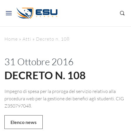
Home
»
Atti
»
Decreto n. 108
31 Ottobre 2016
DECRETO N. 108
Impegno di spesa per la proroga del servizio relativo alla
procedura web per la gestione dei benefici agli studenti. CIG
Z350797048.
Elenco news