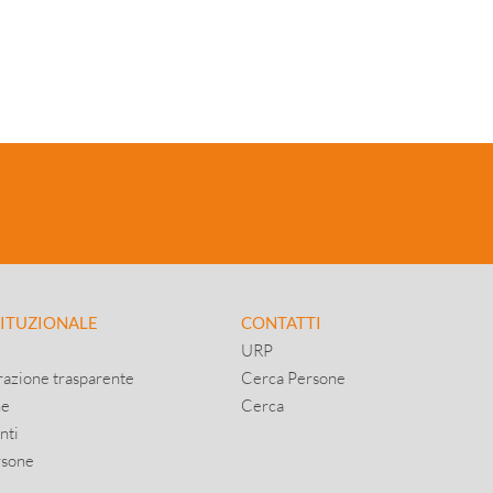
TITUZIONALE
CONTATTI
URP
azione trasparente
Cerca Persone
ne
Cerca
nti
rsone