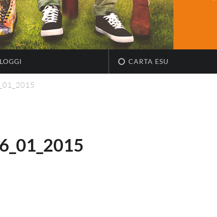
LOGGI
CARTA ESU
_01_2015
6_01_2015