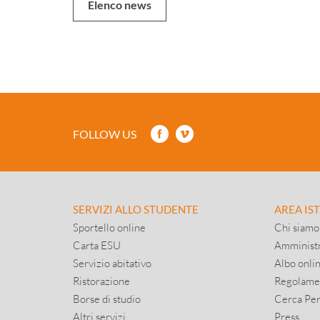
Elenco news
FOLLOW US
SERVIZI ALLO STUDENTE
AREA IS
Sportello online
Chi siamo
Carta ESU
Amministr
Servizio abitativo
Albo onli
Ristorazione
Regolame
Borse di studio
Cerca Pe
Altri servizi
Press