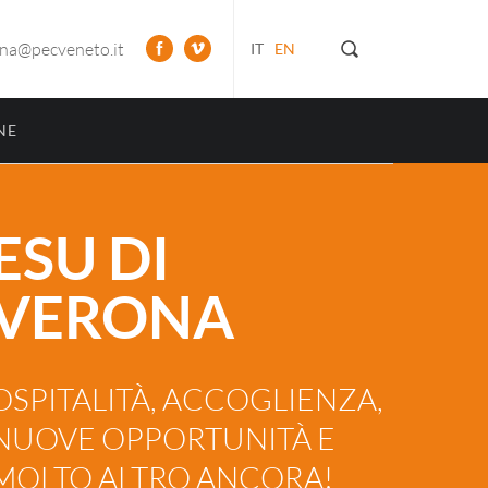
ona@pecveneto.it
IT
EN
NE
ESU DI
VERONA
OSPITALITÀ, ACCOGLIENZA,
NUOVE OPPORTUNITÀ E
MOLTO ALTRO ANCORA!