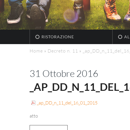
RISTORAZIONE
AL
Home
»
Decreto n. 11
»
_ap_DD_n_11_del_16
31 Ottobre 2016
_AP_DD_N_11_DEL_1
_ap_DD_n_11_del_16_01_2015
atto