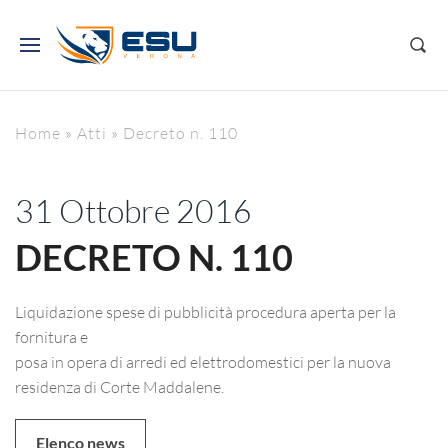
Home
»
Atti
»
Decreto n. 110
31 Ottobre 2016
DECRETO N. 110
Liquidazione spese di pubblicità procedura aperta per la
fornitura e
posa in opera di arredi ed elettrodomestici per la nuova
residenza di Corte Maddalene.
Elenco news