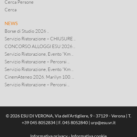
Cerca Persone
Cerca
NEWS
Borse di Studio 2026 ..
Servizio Ristorazione – CHIUSURE ..
CONCORSO ALLOGGI ESU 2026 ..
Servizio Ristorazione, Evento “Km ..
Servizio Ristorazione – Percorsi ..
Servizio Ristorazione, Evento “Km ..
CinemAteneo 2026. Marilyn 100. ..
Servizio Ristorazione – Percorsi ..
© 2026 ESU DI VERONA, Via dell’Artigliere, 9 - 37129 - Verona | T.
+39 045 8052834
| F. 045 8052840 |
urp@esu.vr.it
Informativa privacy
-
Informativa cookie