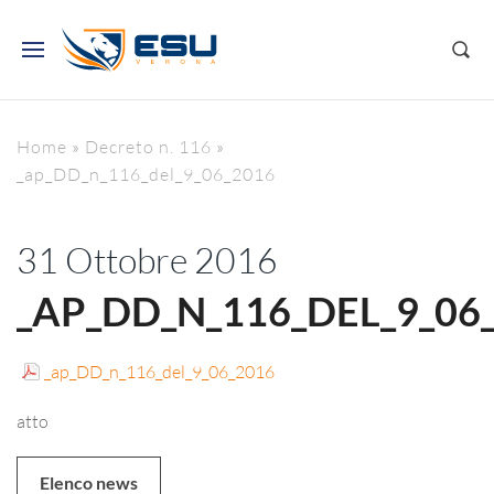
Home
»
Decreto n. 116
»
_ap_DD_n_116_del_9_06_2016
31 Ottobre 2016
_AP_DD_N_116_DEL_9_06
_ap_DD_n_116_del_9_06_2016
atto
Elenco news