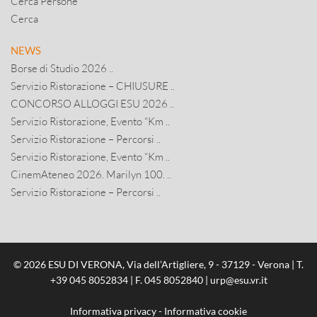
Cerca Persone
Cerca
NEWS
Borse di Studio 2026 ..
Servizio Ristorazione – CHIUSURE ..
CONCORSO ALLOGGI ESU 2026 ..
Servizio Ristorazione, Evento “Km ..
Servizio Ristorazione – Percorsi ..
Servizio Ristorazione, Evento “Km ..
CinemAteneo 2026. Marilyn 100. ..
Servizio Ristorazione – Percorsi ..
© 2026 ESU DI VERONA, Via dell’Artigliere, 9 - 37129 - Verona | T.
+39 045 8052834
| F. 045 8052840 |
urp@esu.vr.it
Informativa privacy
-
Informativa cookie