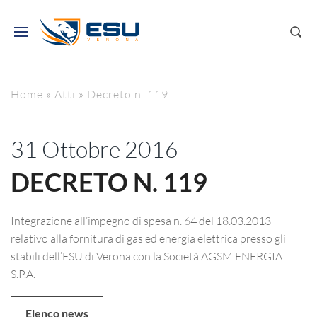
Home
»
Atti
»
Decreto n. 119
31 Ottobre 2016
DECRETO N. 119
Integrazione all’impegno di spesa n. 64 del 18.03.2013
relativo alla fornitura di gas ed energia elettrica presso gli
stabili dell’ESU di Verona con la Società AGSM ENERGIA
S.P.A.
Elenco news