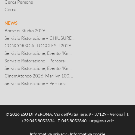
Cerca Persone
Cerca
NEWS
Borse di Studio 2026 ..
Servizio Ristorazione – CHIUSURE ..
CONCORSO ALLOGGI ESU 2026 ..
Servizio Ristorazione, Evento “Km ..
Servizio Ristorazione – Percorsi ..
Servizio Ristorazione, Evento “Km ..
CinemAteneo 2026. Marilyn 100. ..
Servizio Ristorazione – Percorsi ..
© 2026 ESU DI VERONA, Via dell’Artigliere, 9 - 37129 - Verona | T.
+39 045 8052834
| F. 045 8052840 |
urp@esu.vr.it
Informativa privacy
-
Informativa cookie