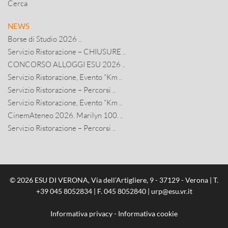
Cerca
NEWS
Borse di Studio 2026 ..
Servizio Ristorazione – CHIUSURE ..
CONCORSO ALLOGGI ESU 2026 ..
Servizio Ristorazione, Evento “Km ..
Servizio Ristorazione – Percorsi ..
Servizio Ristorazione, Evento “Km ..
CinemAteneo 2026. Marilyn 100. ..
Servizio Ristorazione – Percorsi ..
© 2026 ESU DI VERONA, Via dell’Artigliere, 9 - 37129 - Verona | T.
+39 045 8052834
| F. 045 8052840 |
urp@esu.vr.it
Informativa privacy
-
Informativa cookie