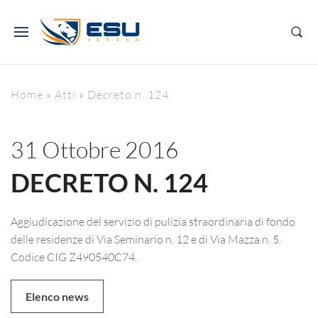
Home
»
Atti
»
Decreto n. 124
31 Ottobre 2016
DECRETO N. 124
Aggiudicazione del servizio di pulizia straordinaria di fondo
delle residenze di Via Seminario n. 12 e di Via Mazza n. 5.
Codice CIG Z490540C74.
Elenco news