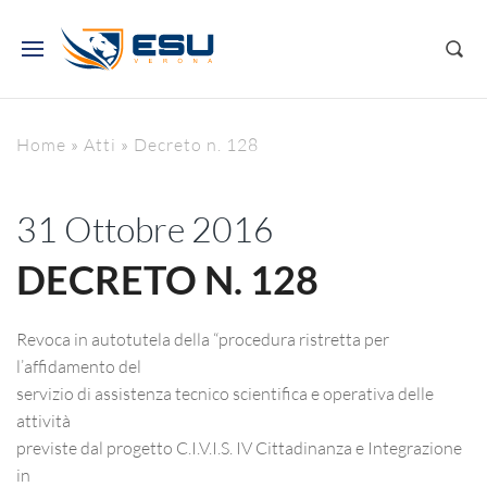
Home
»
Atti
»
Decreto n. 128
31 Ottobre 2016
DECRETO N. 128
Revoca in autotutela della “procedura ristretta per
l’affidamento del
servizio di assistenza tecnico scientifica e operativa delle
attività
previste dal progetto C.I.V.I.S. IV Cittadinanza e Integrazione
in