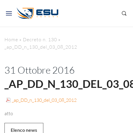
Home
»
Decreto n. 130
»
_ap_DD_n_130_del_03_08_2012
31 Ottobre 2016
_AP_DD_N_130_DEL_03_0
_ap_DD_n_130_del_03_08_2012
atto
Elenco news