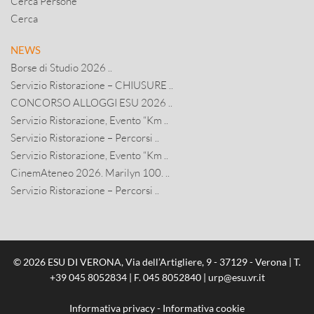
Cerca Persone
Cerca
NEWS
Borse di Studio 2026 ..
Servizio Ristorazione – CHIUSURE ..
CONCORSO ALLOGGI ESU 2026 ..
Servizio Ristorazione, Evento “Km ..
Servizio Ristorazione – Percorsi ..
Servizio Ristorazione, Evento “Km ..
CinemAteneo 2026. Marilyn 100. ..
Servizio Ristorazione – Percorsi ..
© 2026 ESU DI VERONA, Via dell’Artigliere, 9 - 37129 - Verona | T.
+39 045 8052834
| F. 045 8052840 |
urp@esu.vr.it
Informativa privacy
-
Informativa cookie