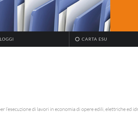
LOGGI
CARTA ESU
r l’esecuzione di lavori in economia di opere edili, elettriche ed id