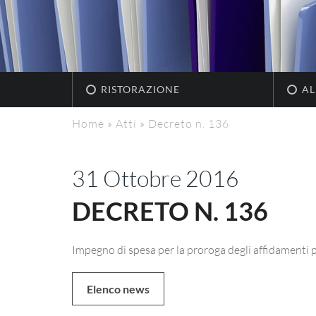
RISTORAZIONE
AL
Home
»
Atti
»
Decreto n. 136
31 Ottobre 2016
DECRETO N. 136
Impegno di spesa per la proroga degli affidamenti pe
Elenco news