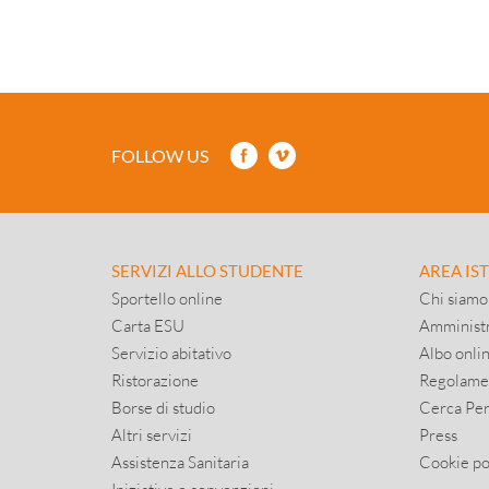
FOLLOW US
SERVIZI ALLO STUDENTE
AREA IS
Sportello online
Chi siamo
Carta ESU
Amministr
Servizio abitativo
Albo onli
Ristorazione
Regolame
Borse di studio
Cerca Pe
Altri servizi
Press
Assistenza Sanitaria
Cookie po