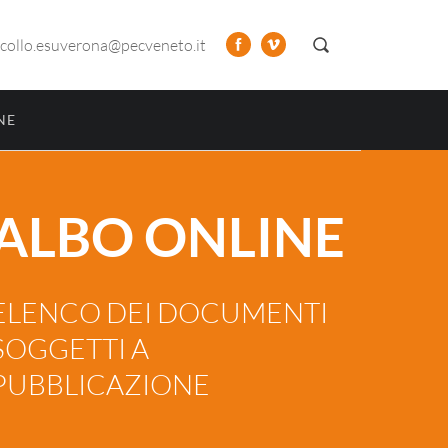
collo.esuverona@pecveneto.it
NE
ALBO ONLINE
ELENCO DEI DOCUMENTI
SOGGETTI A
PUBBLICAZIONE