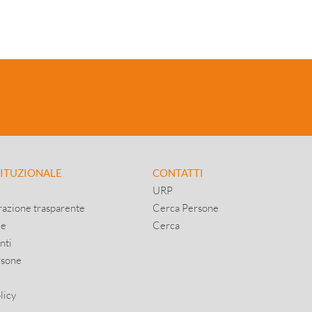
TITUZIONALE
CONTATTI
URP
azione trasparente
Cerca Persone
ne
Cerca
nti
rsone
licy