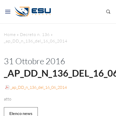
Home
»
Decreto n. 136
»
_ap_DD_n_136_del_16_06_2014
31 Ottobre 2016
_AP_DD_N_136_DEL_16_0
_ap_DD_n_136_del_16_06_2014
atto
Elenco news