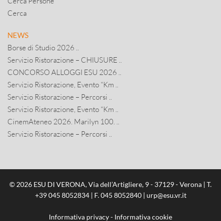
Cerca Persone
Cerca
NEWS
Borse di Studio 2026 ..
Servizio Ristorazione – CHIUSURE ..
CONCORSO ALLOGGI ESU 2026 ..
Servizio Ristorazione, Evento “Km ..
Servizio Ristorazione – Percorsi ..
Servizio Ristorazione, Evento “Km ..
CinemAteneo 2026. Marilyn 100. ..
Servizio Ristorazione – Percorsi ..
© 2026 ESU DI VERONA, Via dell’Artigliere, 9 - 37129 - Verona | T.
+39 045 8052834
| F. 045 8052840 |
urp@esu.vr.it
Informativa privacy
-
Informativa cookie