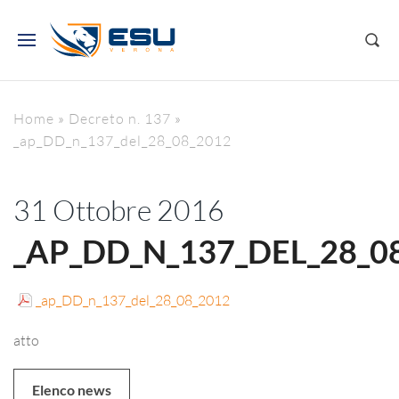
Home
»
Decreto n. 137
»
_ap_DD_n_137_del_28_08_2012
31 Ottobre 2016
_AP_DD_N_137_DEL_28_0
_ap_DD_n_137_del_28_08_2012
atto
Elenco news