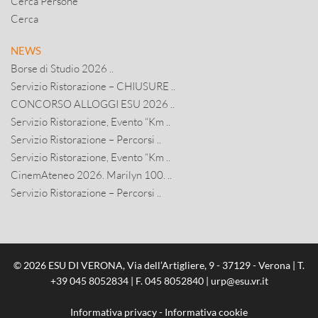
Cerca Persone
Cerca
NEWS
Borse di Studio 2026 ..
Servizio Ristorazione – CHIUSURE ..
CONCORSO ALLOGGI ESU 2026 ..
Servizio Ristorazione, Evento “Km ..
Servizio Ristorazione – Percorsi ..
Servizio Ristorazione, Evento “Km ..
CinemAteneo 2026. Marilyn 100. ..
Servizio Ristorazione – Percorsi ..
© 2026 ESU DI VERONA, Via dell’Artigliere, 9 - 37129 - Verona | T.
+39 045 8052834
| F. 045 8052840 |
urp@esu.vr.it
Informativa privacy
-
Informativa cookie