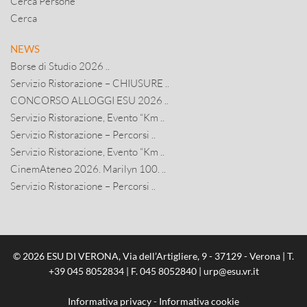
Cerca Persone
Cerca
NEWS
Borse di Studio 2026 ..
Servizio Ristorazione – CHIUSURE ..
CONCORSO ALLOGGI ESU 2026 ..
Servizio Ristorazione, Evento “Km ..
Servizio Ristorazione – Percorsi ..
Servizio Ristorazione, Evento “Km ..
CinemAteneo 2026. Marilyn 100. ..
Servizio Ristorazione – Percorsi ..
© 2026 ESU DI VERONA, Via dell’Artigliere, 9 - 37129 - Verona | T.
+39 045 8052834
| F. 045 8052840 |
urp@esu.vr.it
Informativa privacy
-
Informativa cookie