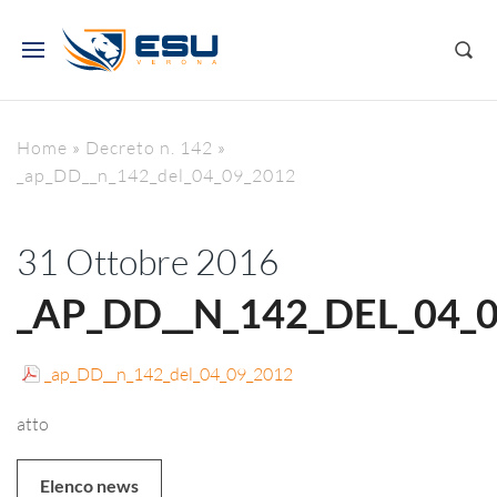
Home
»
Decreto n. 142
»
_ap_DD__n_142_del_04_09_2012
31 Ottobre 2016
_AP_DD__N_142_DEL_04_
_ap_DD__n_142_del_04_09_2012
atto
Elenco news