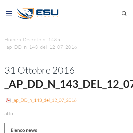
Home
»
Decreto n. 143
»
_ap_DD_n_143_del_12_07_2016
31 Ottobre 2016
_AP_DD_N_143_DEL_12_0
_ap_DD_n_143_del_12_07_2016
atto
Elenco news