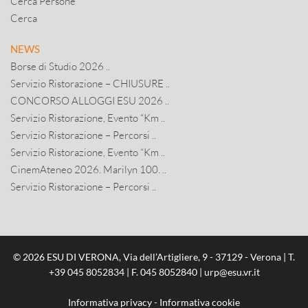
Cerca Persone
Cerca
NEWS
Borse di Studio 2026 ..
Servizio Ristorazione – CHIUSURE ..
CONCORSO ALLOGGI ESU 2026 ..
Servizio Ristorazione, Evento “Km ..
Servizio Ristorazione – Percorsi ..
Servizio Ristorazione, Evento “Km ..
CinemAteneo 2026. Marilyn 100. ..
Servizio Ristorazione – Percorsi ..
© 2026 ESU DI VERONA, Via dell’Artigliere, 9 - 37129 - Verona | T.
+39 045 8052834
| F. 045 8052840 |
urp@esu.vr.it
Informativa privacy
-
Informativa cookie