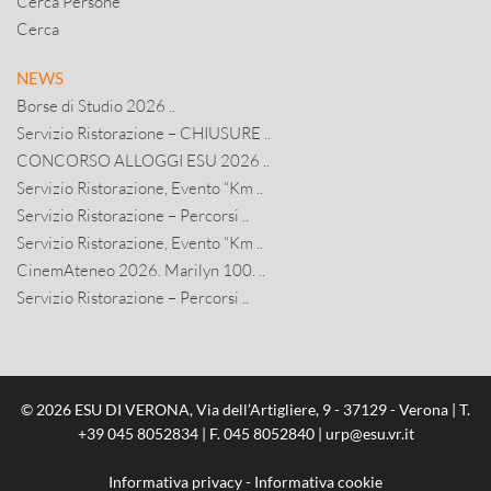
Cerca Persone
Cerca
NEWS
Borse di Studio 2026 ..
Servizio Ristorazione – CHIUSURE ..
CONCORSO ALLOGGI ESU 2026 ..
Servizio Ristorazione, Evento “Km ..
Servizio Ristorazione – Percorsi ..
Servizio Ristorazione, Evento “Km ..
CinemAteneo 2026. Marilyn 100. ..
Servizio Ristorazione – Percorsi ..
© 2026 ESU DI VERONA, Via dell’Artigliere, 9 - 37129 - Verona | T.
+39 045 8052834
| F. 045 8052840 |
urp@esu.vr.it
Informativa privacy
-
Informativa cookie