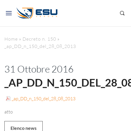
Home
»
Decreto n. 150
»
_ap_DD_n_150_del_28_08_2013
31 Ottobre 2016
_AP_DD_N_150_DEL_28_0
_ap_DD_n_150_del_28_08_2013
atto
Elenco news