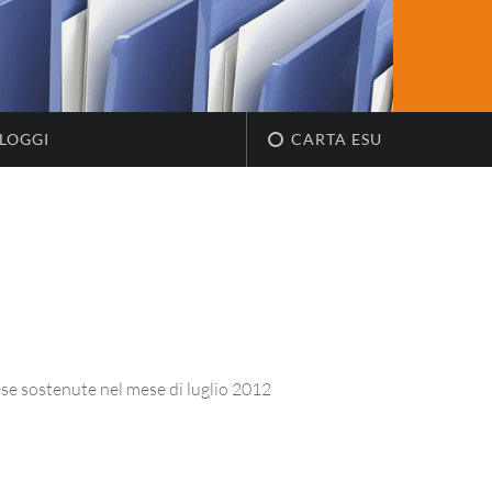
LOGGI
CARTA ESU
e sostenute nel mese di luglio 2012