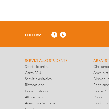
FOLLOW US
SERVIZI ALLO STUDENTE
AREA IS
Sportello online
Chi siamo
Carta ESU
Amministr
Servizio abitativo
Albo onli
Ristorazione
Regolame
Borse di studio
Cerca Pe
Altri servizi
Press
Assistenza Sanitaria
Cookie po