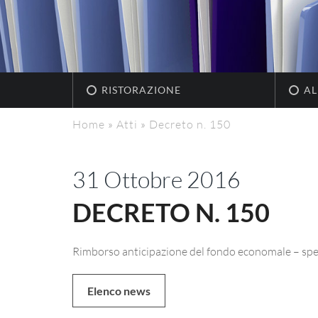
RISTORAZIONE
AL
Home
»
Atti
»
Decreto n. 150
31 Ottobre 2016
DECRETO N. 150
Rimborso anticipazione del fondo economale – spes
Elenco news