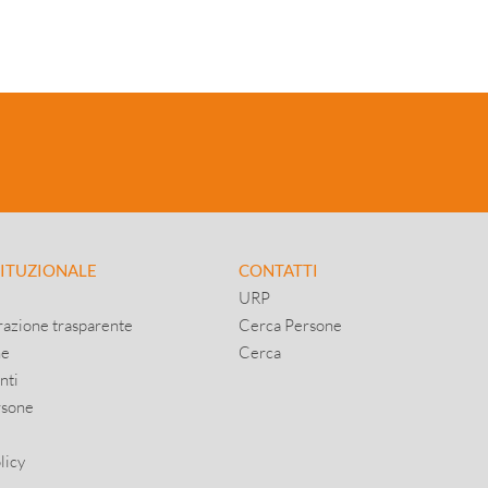
TITUZIONALE
CONTATTI
URP
azione trasparente
Cerca Persone
ne
Cerca
nti
rsone
licy