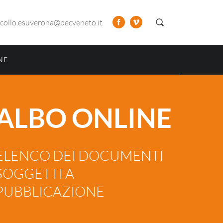
collo.esuverona@pecveneto.it
NE
ALBO ONLINE
ELENCO DEI DOCUMENTI
SOGGETTI A
PUBBLICAZIONE