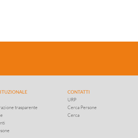
TITUZIONALE
CONTATTI
URP
azione trasparente
Cerca Persone
ne
Cerca
nti
rsone