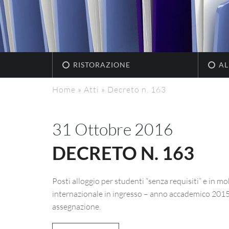
RISTORAZIONE
AL
Home
»
Atti
»
Decreto n. 163
31 Ottobre 2016
DECRETO N. 163
Posti alloggio per studenti “senza requisiti” e in mo
internazionale in ingresso – anno accademico 2015/
assegnazione.