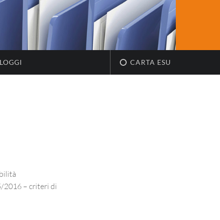
LOGGI
CARTA ESU
bilità
2016 – criteri di