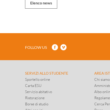
Elenco news
FOLLOW US
SERVIZI ALLO STUDENTE
AREA IS
Sportello online
Chi siamo
Carta ESU
Amministr
Servizio abitativo
Albo onli
Ristorazione
Regolame
Borse di studio
Cerca Pe