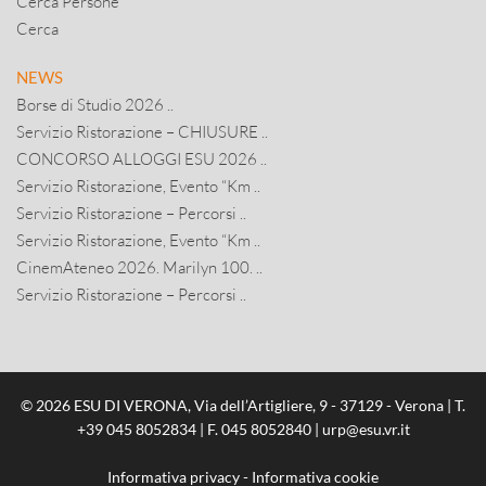
Cerca Persone
Cerca
NEWS
Borse di Studio 2026 ..
Servizio Ristorazione – CHIUSURE ..
CONCORSO ALLOGGI ESU 2026 ..
Servizio Ristorazione, Evento “Km ..
Servizio Ristorazione – Percorsi ..
Servizio Ristorazione, Evento “Km ..
CinemAteneo 2026. Marilyn 100. ..
Servizio Ristorazione – Percorsi ..
© 2026 ESU DI VERONA, Via dell’Artigliere, 9 - 37129 - Verona | T.
+39 045 8052834
| F. 045 8052840 |
urp@esu.vr.it
Informativa privacy
-
Informativa cookie