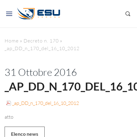
Home
»
Decreto n. 170
»
_ap_DD_n_170_del_16_10_2012
31 Ottobre 2016
_AP_DD_N_170_DEL_16_1
_ap_DD_n_170_del_16_10_2012
atto
Elenco news