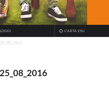
LOGGI
CARTA ESU
_25_08_2016
25_08_2016