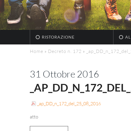
RISTORAZIONE
AL
Home
»
Decreto n. 172
»
_ap_DD_n_172_del
31 Ottobre 2016
_AP_DD_N_172_DEL_
_ap_DD_n_172_del_25_08_2016
atto