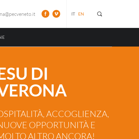
ona@pecveneto.it
IT
EN
NE
ESU DI
VERONA
OSPITALITÀ, ACCOGLIENZA,
NUOVE OPPORTUNITÀ E
MOLTO ALTRO ANCORA!