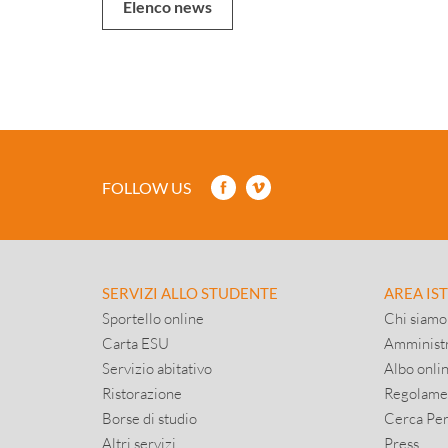
Elenco news
FOLLOW US
SERVIZI ALLO STUDENTE
AREA IS
Sportello online
Chi siamo
Carta ESU
Amministr
Servizio abitativo
Albo onli
Ristorazione
Regolame
Borse di studio
Cerca Pe
Altri servizi
Press