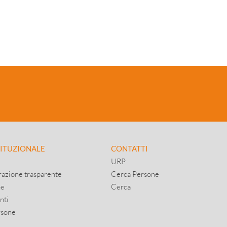
TITUZIONALE
CONTATTI
URP
azione trasparente
Cerca Persone
ne
Cerca
nti
rsone