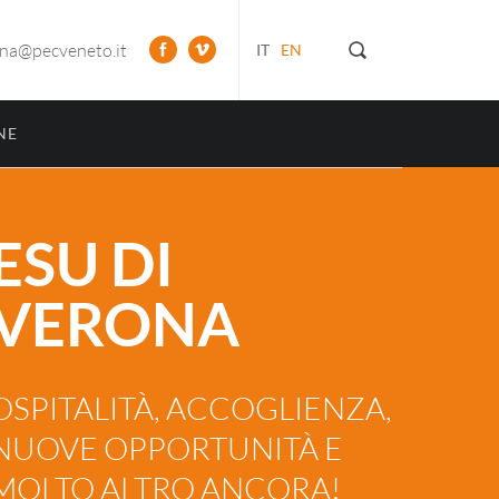
ona@pecveneto.it
IT
EN
NE
ESU DI
VERONA
OSPITALITÀ, ACCOGLIENZA,
NUOVE OPPORTUNITÀ E
MOLTO ALTRO ANCORA!