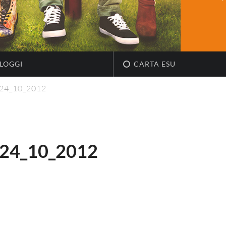
LOGGI
CARTA ESU
_24_10_2012
24_10_2012