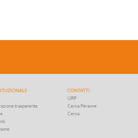
TITUZIONALE
CONTATTI
URP
azione trasparente
Cerca Persone
ne
Cerca
nti
rsone