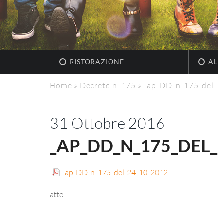
RISTORAZIONE
AL
Home
»
Decreto n. 175
»
_ap_DD_n_175_del
31 Ottobre 2016
_AP_DD_N_175_DEL_
_ap_DD_n_175_del_24_10_2012
atto