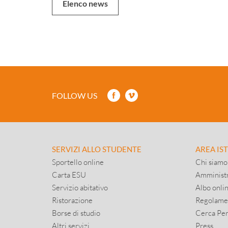
Elenco news
FOLLOW US
SERVIZI ALLO STUDENTE
AREA IS
Sportello online
Chi siamo
Carta ESU
Amministr
Servizio abitativo
Albo onli
Ristorazione
Regolame
Borse di studio
Cerca Pe
Altri servizi
Press