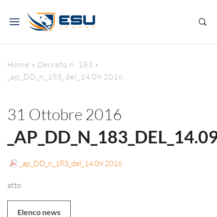
Home
»
Decreto n. 183
»
_ap_DD_n_183_del_14.09.2016
31 Ottobre 2016
_AP_DD_N_183_DEL_14.09
_ap_DD_n_183_del_14.09.2016
atto
Elenco news