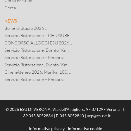
Cerca Persone
Cerca
NEWS
Borse di Studio 2026 ..
Servizio Ristorazione – CHIUSURE ..
CONCORSO ALLOGGI ESU 2026 ..
Servizio Ristorazione, Evento “Km ..
Servizio Ristorazione – Percorsi ..
Servizio Ristorazione, Evento “Km ..
CinemAteneo 2026. Marilyn 100. ..
Servizio Ristorazione – Percorsi ..
© 2026 ESU DI VERONA, Via dell’Artigliere, 9 - 37129 - Verona | T.
+39 045 8052834
| F. 045 8052840 |
urp@esu.vr.it
Informativa privacy
-
Informativa cookie