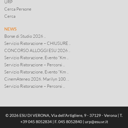
URP
Cerca Persone
Cerca
NEWS
Borse di Studio 2026 ..
Servizio Ristorazione – CHIUSURE ..
CONCORSO ALLOGGI ESU 2026 ..
Servizio Ristorazione, Evento “Km ..
Servizio Ristorazione – Percorsi ..
Servizio Ristorazione, Evento “Km ..
CinemAteneo 2026. Marilyn 100. ..
Servizio Ristorazione – Percorsi ..
© 2026 ESU DI VERONA, Via dell’Artigliere, 9 - 37129 - Verona | T.
+39 045 8052834
| F. 045 8052840 |
urp@esu.vr.it