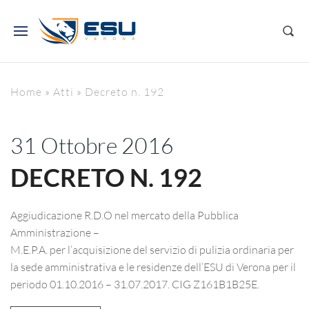
Home
»
Atti
»
Decreto n. 192
31 Ottobre 2016
DECRETO N. 192
Aggiudicazione R.D.O nel mercato della Pubblica
Amministrazione –
M.E.P.A. per l’acquisizione del servizio di pulizia ordinaria per
la sede amministrativa e le residenze dell’ESU di Verona per il
periodo 01.10.2016 – 31.07.2017. CIG Z161B1B25E.