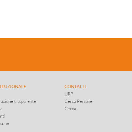
TITUZIONALE
CONTATTI
URP
azione trasparente
Cerca Persone
ne
Cerca
nti
rsone