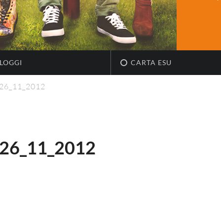
LOGGI
CARTA ESU
_26_11_2012
26_11_2012