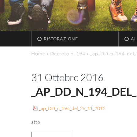
RISTORAZIONE
AL
Home
»
Decreto n. 194
»
_ap_DD_n_194_del
31 Ottobre 2016
_AP_DD_N_194_DEL_
_ap_DD_n_194_del_26_11_2012
atto