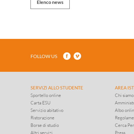
Elenco news
FOLLOW US
SERVIZI ALLO STUDENTE
AREA IS
Sportello online
Chi siamo
Carta ESU
Amministr
Servizio abitativo
Albo onli
Ristorazione
Regolame
Borse di studio
Cerca Pe
Altri servizi
Press