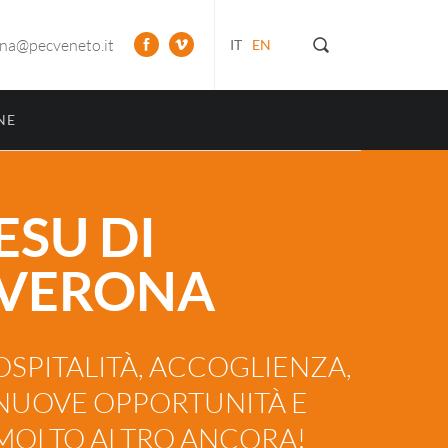
ona@pecveneto.it
IT
EN
NE
ESU DI
VERONA
OSPITALITÀ, ACCOGLIENZA,
NUOVE OPPORTUNITÀ E
MOLTO ALTRO ANCORA!