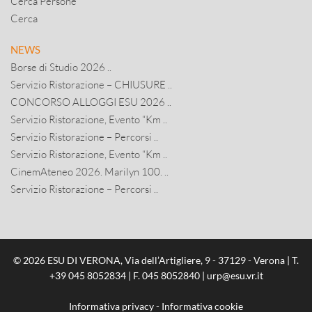
Cerca Persone
Cerca
NEWS
Borse di Studio 2026 ..
Servizio Ristorazione – CHIUSURE ..
CONCORSO ALLOGGI ESU 2026 ..
Servizio Ristorazione, Evento “Km ..
Servizio Ristorazione – Percorsi ..
Servizio Ristorazione, Evento “Km ..
CinemAteneo 2026. Marilyn 100. ..
Servizio Ristorazione – Percorsi ..
© 2026 ESU DI VERONA, Via dell’Artigliere, 9 - 37129 - Verona | T.
+39 045 8052834
| F. 045 8052840 |
urp@esu.vr.it
Informativa privacy
-
Informativa cookie