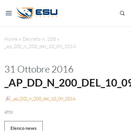
Home
»
Decreto n. 200
»
_ap_DD_n_200_del_10_09_2014
31 Ottobre 2016
_AP_DD_N_200_DEL_10_0
_ap_DD_n_200_del_10_09_2014
atto
Elenco news