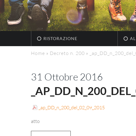
RISTORAZIONE
AL
Home
»
Decreto n. 200
»
_ap_DD_n_200_del
31 Ottobre 2016
_AP_DD_N_200_DEL_
_ap_DD_n_200_del_02_09_2015
atto