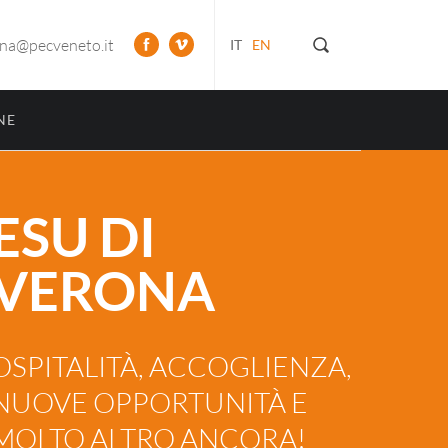
ona@pecveneto.it
IT
EN
NE
ESU DI
VERONA
OSPITALITÀ, ACCOGLIENZA,
NUOVE OPPORTUNITÀ E
MOLTO ALTRO ANCORA!