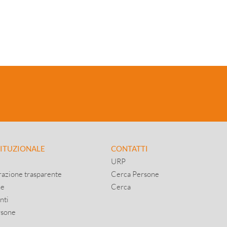
TITUZIONALE
CONTATTI
URP
azione trasparente
Cerca Persone
ne
Cerca
nti
rsone