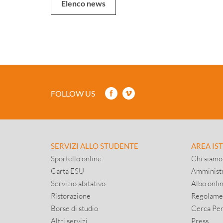
Elenco news
FOLLOW US
SERVIZI ALLO STUDENTE
AREA IS
Sportello online
Chi siamo
Carta ESU
Amministr
Servizio abitativo
Albo onli
Ristorazione
Regolame
Borse di studio
Cerca Pe
Altri servizi
Press