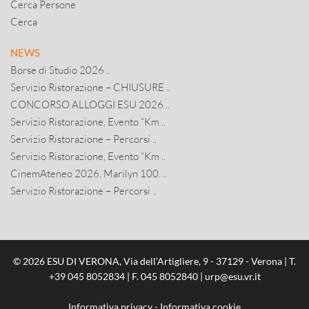
Cerca Persone
Cerca
NEWS
Borse di Studio 2026 ..
Servizio Ristorazione – CHIUSURE ..
CONCORSO ALLOGGI ESU 2026 ..
Servizio Ristorazione, Evento “Km ..
Servizio Ristorazione – Percorsi ..
Servizio Ristorazione, Evento “Km ..
CinemAteneo 2026. Marilyn 100. ..
Servizio Ristorazione – Percorsi ..
© 2026 ESU DI VERONA, Via dell’Artigliere, 9 - 37129 - Verona | T.
+39 045 8052834
| F. 045 8052840 |
urp@esu.vr.it
Informativa privacy
-
Informativa cookie