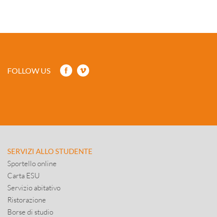
FOLLOW US
SERVIZI ALLO STUDENTE
Sportello online
Carta ESU
Servizio abitativo
Ristorazione
Borse di studio