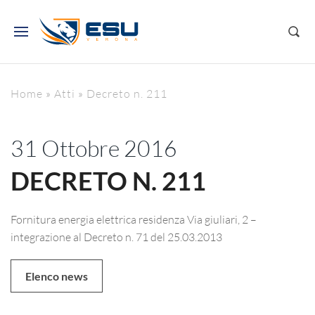
Home
»
Atti
»
Decreto n. 211
31 Ottobre 2016
DECRETO N. 211
Fornitura energia elettrica residenza Via giuliari, 2 –
integrazione al Decreto n. 71 del 25.03.2013
Elenco news