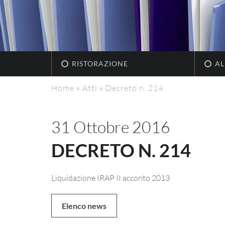
RISTORAZIONE
AL
Home
»
Atti
»
Decreto n. 214
31 Ottobre 2016
DECRETO N. 214
Liquidazione IRAP II acconto 2013
Elenco news