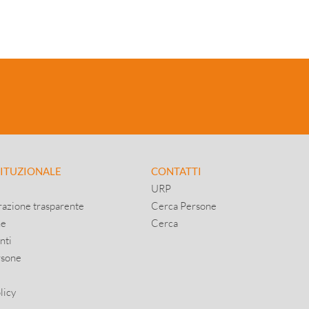
TITUZIONALE
CONTATTI
URP
azione trasparente
Cerca Persone
ne
Cerca
nti
rsone
licy