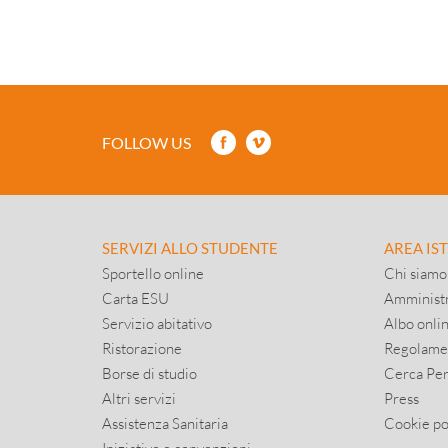
FOLLOW US
SERVIZI ALLO STUDENTE
AREA IS
Sportello online
Chi siamo
Carta ESU
Amministr
Servizio abitativo
Albo onli
Ristorazione
Regolame
Borse di studio
Cerca Pe
Altri servizi
Press
Assistenza Sanitaria
Cookie po