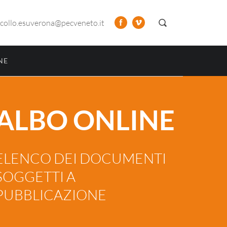
collo.esuverona@pecveneto.it
NE
ALBO ONLINE
ELENCO DEI DOCUMENTI
SOGGETTI A
PUBBLICAZIONE