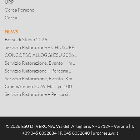
URP
Cerca Persone
Cerca
NEWS
Borse di Studio 2026 ..
Servizio Ristorazione – CHIUSURE ..
CONCORSO ALLOGGI ESU 2026 ..
Servizio Ristorazione, Evento “Km ..
Servizio Ristorazione – Percorsi ..
Servizio Ristorazione, Evento “Km ..
CinemAteneo 2026. Marilyn 100. ..
Servizio Ristorazione – Percorsi ..
© 2026 ESU DI VERONA, Via dell’Artigliere, 9 - 37129 - Verona | T.
+39 045 8052834
| F. 045 8052840 |
urp@esu.vr.it