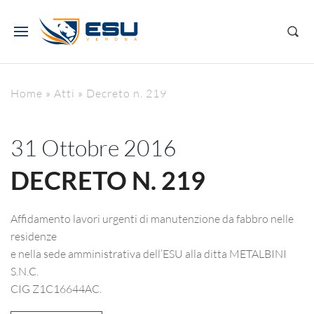
Home
»
Atti
»
Decreto n. 219
31 Ottobre 2016
DECRETO N. 219
Affidamento lavori urgenti di manutenzione da fabbro nelle
residenze
e nella sede amministrativa dell’ESU alla ditta METALBINI
S.N.C.
CIG Z1C16644AC.