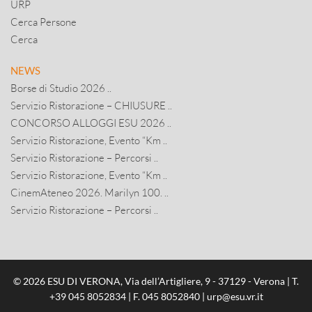
URP
Cerca Persone
Cerca
NEWS
Borse di Studio 2026 ..
Servizio Ristorazione – CHIUSURE ..
CONCORSO ALLOGGI ESU 2026 ..
Servizio Ristorazione, Evento “Km ..
Servizio Ristorazione – Percorsi ..
Servizio Ristorazione, Evento “Km ..
CinemAteneo 2026. Marilyn 100. ..
Servizio Ristorazione – Percorsi ..
© 2026 ESU DI VERONA, Via dell’Artigliere, 9 - 37129 - Verona | T.
+39 045 8052834
| F. 045 8052840 |
urp@esu.vr.it