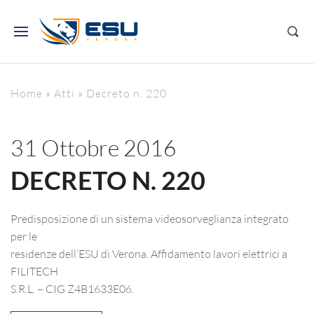
Home
»
Atti
»
Decreto n. 220
31 Ottobre 2016
DECRETO N. 220
Predisposizione di un sistema videosorveglianza integrato
per le
residenze dell’ESU di Verona. Affidamento lavori elettrici a
FILITECH
S.R.L. – CIG Z4B1633E06.