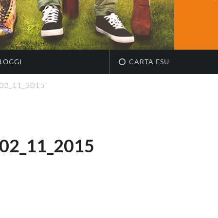
LOGGI
CARTA ESU
_02_11_2015
02_11_2015