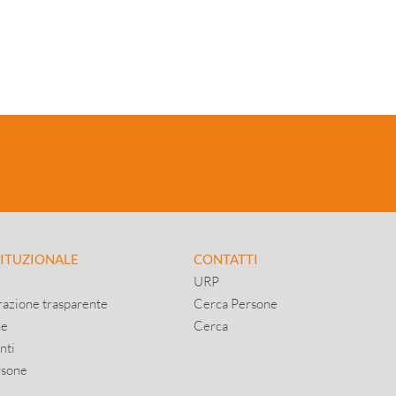
TITUZIONALE
CONTATTI
URP
azione trasparente
Cerca Persone
ne
Cerca
nti
rsone