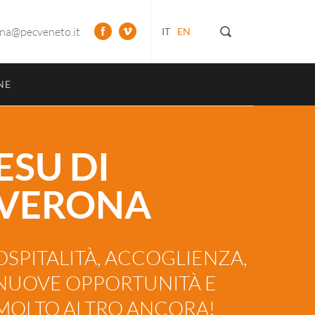
ona@pecveneto.it
IT
EN
NE
ESU DI
VERONA
OSPITALITÀ, ACCOGLIENZA,
NUOVE OPPORTUNITÀ E
MOLTO ALTRO ANCORA!