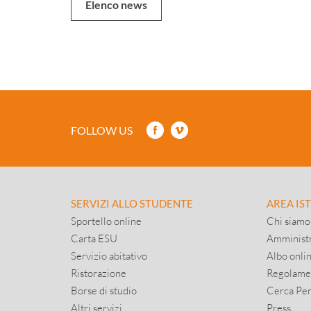
Elenco news
FOLLOW US
SERVIZI ALLO STUDENTE
AREA IS
Sportello online
Chi siamo
Carta ESU
Amministr
Servizio abitativo
Albo onli
Ristorazione
Regolame
Borse di studio
Cerca Pe
Altri servizi
Press