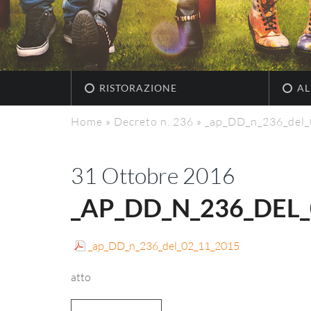
RISTORAZIONE
AL
Home
»
Decreto n. 236
»
_ap_DD_n_236_del
31 Ottobre 2016
_AP_DD_N_236_DEL_
_ap_DD_n_236_del_02_11_2015
atto