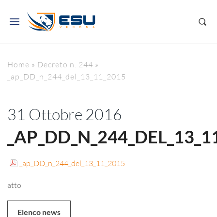
Home
»
Decreto n. 244
»
_ap_DD_n_244_del_13_11_2015
31 Ottobre 2016
_AP_DD_N_244_DEL_13_1
_ap_DD_n_244_del_13_11_2015
atto
Elenco news