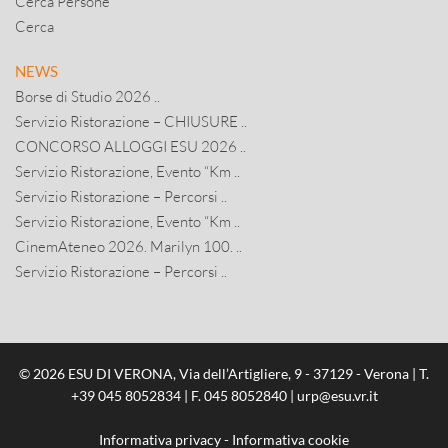
Cerca Persone
Cerca
NEWS
Borse di Studio 2026 ..
Servizio Ristorazione – CHIUSURE ..
CONCORSO ALLOGGI ESU 2026 ..
Servizio Ristorazione, Evento “Km ..
Servizio Ristorazione – Percorsi ..
Servizio Ristorazione, Evento “Km ..
CinemAteneo 2026. Marilyn 100. ..
Servizio Ristorazione – Percorsi ..
© 2026 ESU DI VERONA, Via dell’Artigliere, 9 - 37129 - Verona | T.
+39 045 8052834
| F. 045 8052840 |
urp@esu.vr.it
Informativa privacy
-
Informativa cookie