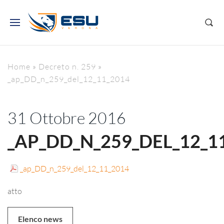
Home
»
Decreto n. 259
»
_ap_DD_n_259_del_12_11_2014
31 Ottobre 2016
_AP_DD_N_259_DEL_12_1
_ap_DD_n_259_del_12_11_2014
atto
Elenco news