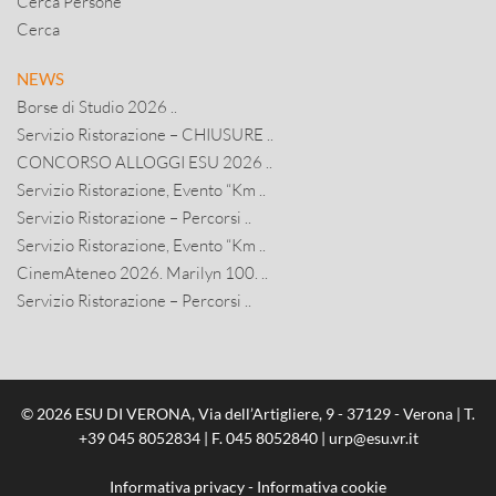
Cerca Persone
Cerca
NEWS
Borse di Studio 2026 ..
Servizio Ristorazione – CHIUSURE ..
CONCORSO ALLOGGI ESU 2026 ..
Servizio Ristorazione, Evento “Km ..
Servizio Ristorazione – Percorsi ..
Servizio Ristorazione, Evento “Km ..
CinemAteneo 2026. Marilyn 100. ..
Servizio Ristorazione – Percorsi ..
© 2026 ESU DI VERONA, Via dell’Artigliere, 9 - 37129 - Verona | T.
+39 045 8052834
| F. 045 8052840 |
urp@esu.vr.it
Informativa privacy
-
Informativa cookie