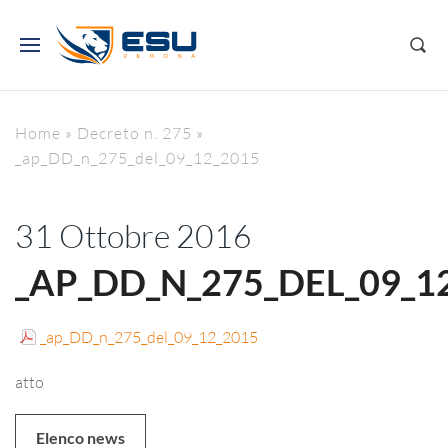
Home
»
Decreto n. 275
»
_ap_DD_n_275_del_09_12_2015
31 Ottobre 2016
_AP_DD_N_275_DEL_09_1
_ap_DD_n_275_del_09_12_2015
atto
Elenco news