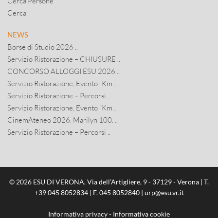
Cerca Persone
Cerca
NEWS
Borse di Studio 2026 ..
Servizio Ristorazione – CHIUSURE ..
CONCORSO ALLOGGI ESU 2026 ..
Servizio Ristorazione, Evento “Km ..
Servizio Ristorazione – Percorsi ..
Servizio Ristorazione, Evento “Km ..
CinemAteneo 2026. Marilyn 100. ..
Servizio Ristorazione – Percorsi ..
© 2026 ESU DI VERONA, Via dell’Artigliere, 9 - 37129 - Verona | T.
+39 045 8052834
| F. 045 8052840 |
urp@esu.vr.it
Informativa privacy
-
Informativa cookie