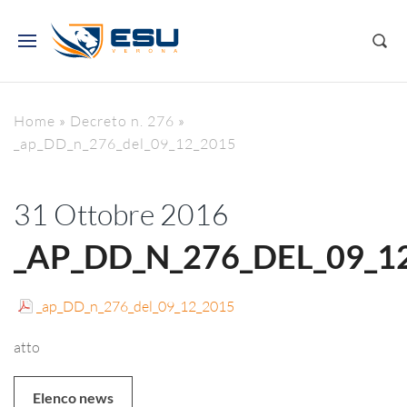
Home
»
Decreto n. 276
»
_ap_DD_n_276_del_09_12_2015
31 Ottobre 2016
_AP_DD_N_276_DEL_09_1
_ap_DD_n_276_del_09_12_2015
atto
Elenco news