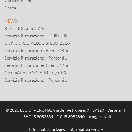
Cerca Persone
Cerca
NEWS
Borse di Studio 2026 ..
Servizio Ristorazione – CHIUSURE ..
CONCORSO ALLOGGI ESU 2026 ..
Servizio Ristorazione, Evento “Km ..
Servizio Ristorazione – Percorsi ..
Servizio Ristorazione, Evento “Km ..
CinemAteneo 2026. Marilyn 100. ..
Servizio Ristorazione – Percorsi ..
© 2026 ESU DI VERONA, Via dell’Artigliere, 9 - 37129 - Verona | T.
+39 045 8052834
| F. 045 8052840 |
urp@esu.vr.it
Informativa privacy
-
Informativa cookie