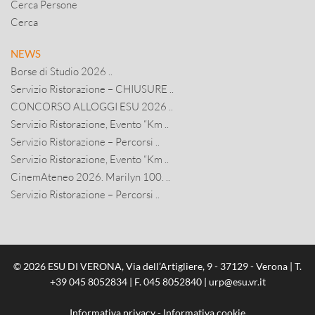
Cerca Persone
Cerca
NEWS
Borse di Studio 2026 ..
Servizio Ristorazione – CHIUSURE ..
CONCORSO ALLOGGI ESU 2026 ..
Servizio Ristorazione, Evento “Km ..
Servizio Ristorazione – Percorsi ..
Servizio Ristorazione, Evento “Km ..
CinemAteneo 2026. Marilyn 100. ..
Servizio Ristorazione – Percorsi ..
© 2026 ESU DI VERONA, Via dell’Artigliere, 9 - 37129 - Verona | T.
+39 045 8052834
| F. 045 8052840 |
urp@esu.vr.it
Informativa privacy
-
Informativa cookie