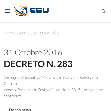
Home
»
Atti
»
Decreto n. 283
31 Ottobre 2016
DECRETO N. 283
Sostegno all’iniziativa “Provincia in festival – ReteEventi
Cultura
Veneto/Provincia in Festival” – edizione 2015 – erogazione
contributo.
Elenco news