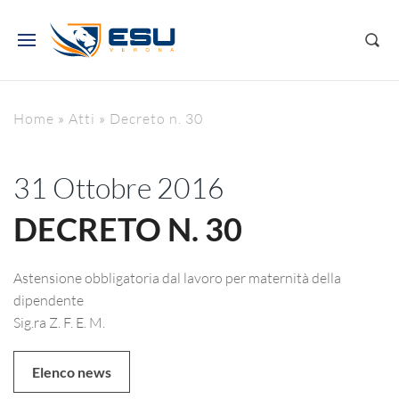
Home
»
Atti
»
Decreto n. 30
31 Ottobre 2016
DECRETO N. 30
Astensione obbligatoria dal lavoro per maternità della
dipendente
Sig.ra Z. F. E. M.
Elenco news