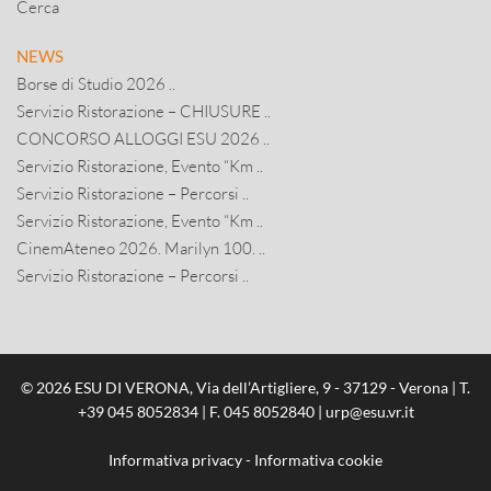
Cerca
NEWS
Borse di Studio 2026 ..
Servizio Ristorazione – CHIUSURE ..
CONCORSO ALLOGGI ESU 2026 ..
Servizio Ristorazione, Evento “Km ..
Servizio Ristorazione – Percorsi ..
Servizio Ristorazione, Evento “Km ..
CinemAteneo 2026. Marilyn 100. ..
Servizio Ristorazione – Percorsi ..
© 2026 ESU DI VERONA, Via dell’Artigliere, 9 - 37129 - Verona | T.
+39 045 8052834
| F. 045 8052840 |
urp@esu.vr.it
Informativa privacy
-
Informativa cookie