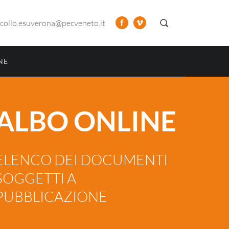
collo.esuverona@pecveneto.it
NE
ALBO ONLINE
ELENCO DEI DOCUMENTI
SOGGETTI A
PUBBLICAZIONE