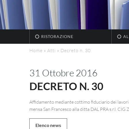
RISTORAZIONE
AL
Home
»
Atti
»
Decreto n. 30
31 Ottobre 2016
DECRETO N. 30
Affidamento mediante cottimo fiduciario dei lavori 
mensa San Francesco alla ditta DAL PRA s.r.l. CI
Elenco news