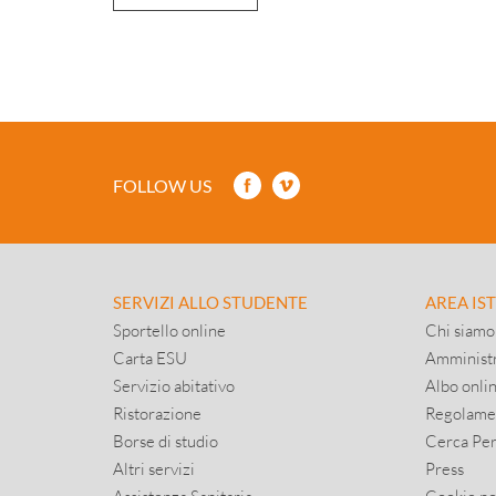
FOLLOW US
SERVIZI ALLO STUDENTE
AREA IS
Sportello online
Chi siamo
Carta ESU
Amministr
Servizio abitativo
Albo onli
Ristorazione
Regolame
Borse di studio
Cerca Pe
Altri servizi
Press