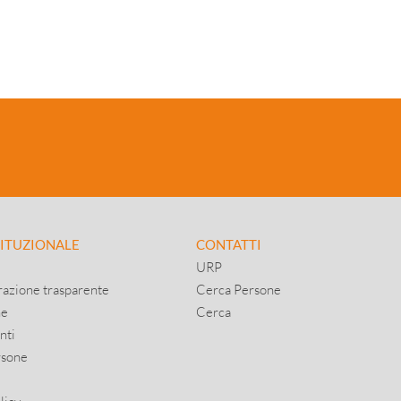
TITUZIONALE
CONTATTI
URP
azione trasparente
Cerca Persone
ne
Cerca
nti
rsone