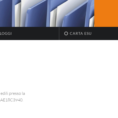
LOGGI
CARTA ESU
edili presso la
G ZAE18C3940.