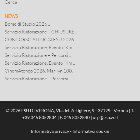
Cerca
NEWS
Borse di Studio 2026 ..
Servizio Ristorazione – CHIUSURE ..
CONCORSO ALLOGGI ESU 2026 ..
Servizio Ristorazione, Evento “Km ..
Servizio Ristorazione – Percorsi ..
Servizio Ristorazione, Evento “Km ..
CinemAteneo 2026. Marilyn 100. ..
Servizio Ristorazione – Percorsi ..
© 2026 ESU DI VERONA, Via dell’Artigliere, 9 - 37129 - Verona | T.
+39 045 8052834
| F. 045 8052840 |
urp@esu.vr.it
Informativa privacy
-
Informativa cookie