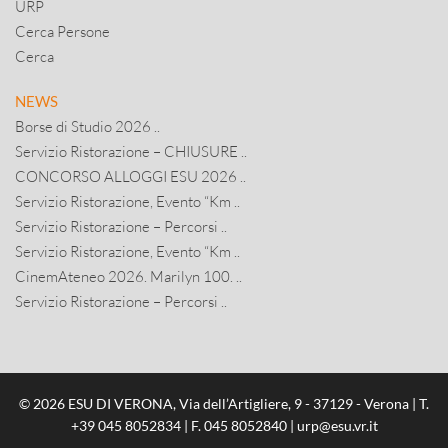
URP
Cerca Persone
Cerca
NEWS
Borse di Studio 2026 ..
Servizio Ristorazione – CHIUSURE ..
CONCORSO ALLOGGI ESU 2026 ..
Servizio Ristorazione, Evento “Km ..
Servizio Ristorazione – Percorsi ..
Servizio Ristorazione, Evento “Km ..
CinemAteneo 2026. Marilyn 100. ..
Servizio Ristorazione – Percorsi ..
© 2026 ESU DI VERONA, Via dell’Artigliere, 9 - 37129 - Verona | T.
+39 045 8052834
| F. 045 8052840 |
urp@esu.vr.it