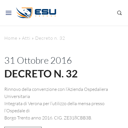
Home
»
Atti
»
Decreto n. 32
31 Ottobre 2016
DECRETO N. 32
Rinnovo della convenzione con l’Azienda Ospedaliera
Universitaria
Integrata di Verona per l’utilizzo della mensa presso
l’Ospedale di
Borgo Trento anno 2016. CIG. ZE318CBB3B.