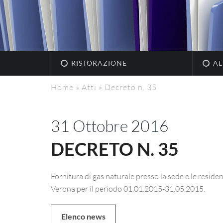
RISTORAZIONE
AL
Home
»
Atti
»
Decreto n. 35
31 Ottobre 2016
DECRETO N. 35
Fornitura di gas naturale presso la sede e le reside
Verona per il periodo 01.01.2015-31.05.2015.
Elenco news