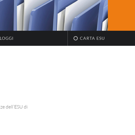
LOGGI
CARTA ESU
nze dell’ESU di