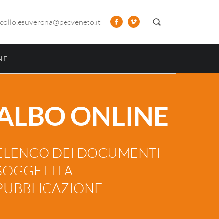
collo.esuverona@pecveneto.it
NE
ALBO ONLINE
ELENCO DEI DOCUMENTI
SOGGETTI A
PUBBLICAZIONE