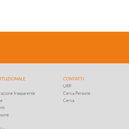
TITUZIONALE
CONTATTI
URP
azione trasparente
Cerca Persone
ne
Cerca
nti
rsone